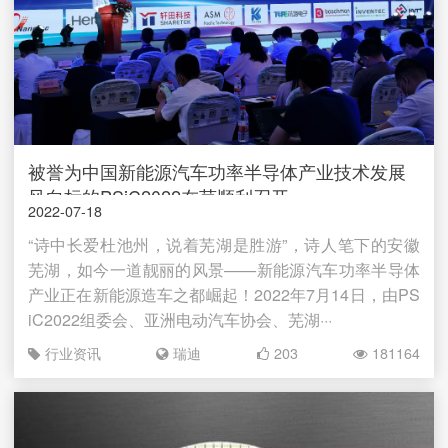
被誉为中国新能源汽车功率半导体产业技术发展
风向标的PSiC2022在芜顺利召开
2022-07
18
“诗中长爱杜池州，说着芜湖是胜游”，诗人笔下的安徽
芜湖，如今一道靓丽的风景——新能源汽车功率半导体
产业正在新能源造车之都崛起！2022年7月14日，由PS
iC2022组委会、亚洲电动汽车协会、芜湖···
行业资讯
瑞迪
203
181164