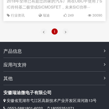
2018年全球已有超过20家的汽车厂商在OBC中使用了S
iC肖特基二极管或SiCMOSFET，未来SiC功率···
行业资讯
瑞迪
249
30090
<
1
>
产品信息
应用与支持
其他
安徽瑞迪微电子有限公司
安徽省芜湖市弋江区高新技术产业开发区漳河路13号
0553-5881801-6032
18055351071